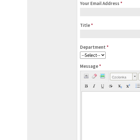
Your Email Address
*
Title
*
Department
*
Message
*
Czcionka