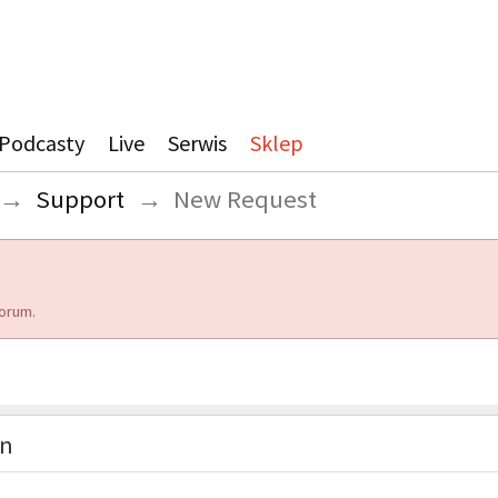
Podcasty
Live
Serwis
Sklep
→
Support
→
New Request
orum.
on