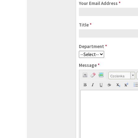
Your Email Address
*
Title
*
Department
*
Message
*
Czcionka