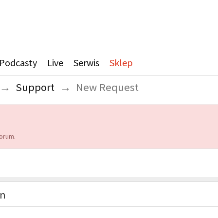
Podcasty
Live
Serwis
Sklep
→
Support
→
New Request
orum.
on