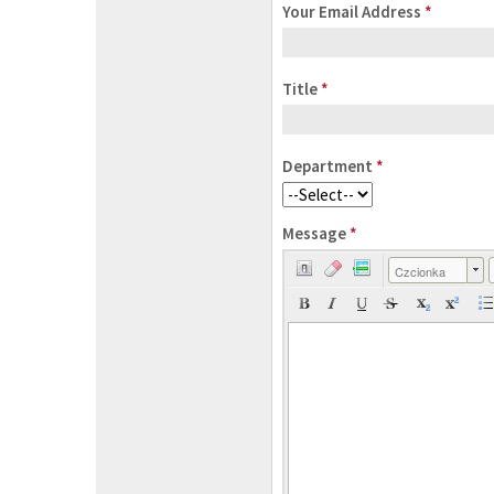
Your Email Address
*
Title
*
Department
*
Message
*
Czcionka