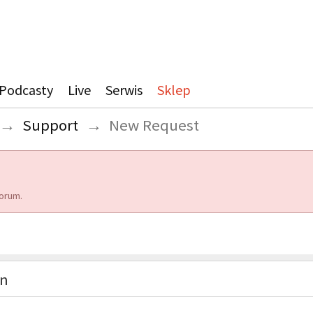
Podcasty
Live
Serwis
Sklep
→
Support
→
New Request
orum.
on