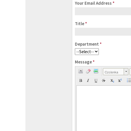
Your Email Address
*
Title
*
Department
*
Message
*
Czcionka