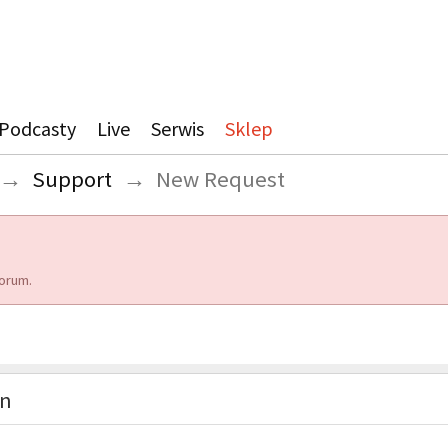
Podcasty
Live
Serwis
Sklep
→
Support
→
New Request
orum.
on