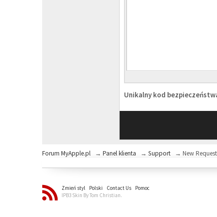
Unikalny kod bezpieczeńst
Forum MyApple.pl
→
Panel klienta
→
Support
→
New Reques
Zmień styl
Polski
Contact Us
Pomoc
IPB3 Skin By Tom Christian.