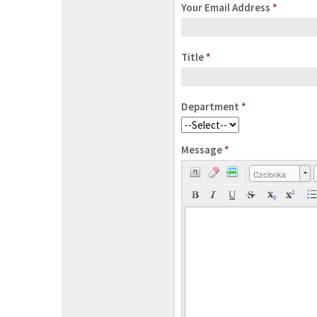
Your Email Address
*
Title
*
Department
*
Message
*
Czcionka