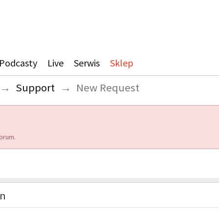
Podcasty
Live
Serwis
Sklep
→
Support
→
New Request
orum.
on