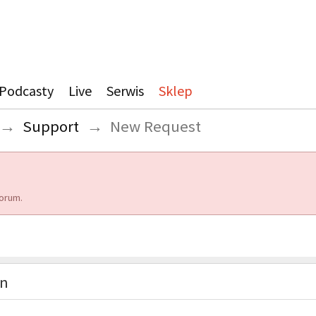
Podcasty
Live
Serwis
Sklep
→
Support
→
New Request
orum.
on