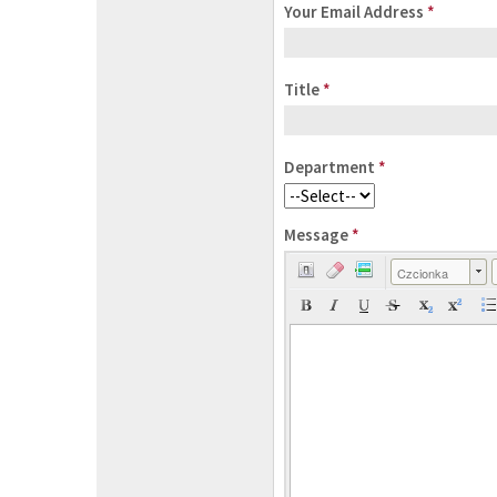
Your Email Address
*
Title
*
Department
*
Message
*
Czcionka