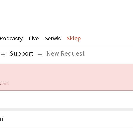
Podcasty
Live
Serwis
Sklep
→
Support
→
New Request
orum.
on