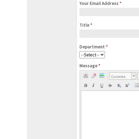
Your Email Address
*
Title
*
Department
*
Message
*
Czcionka