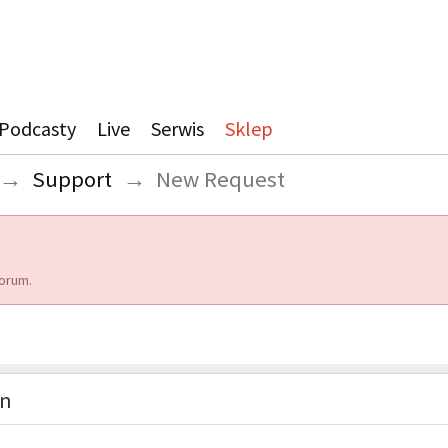
Podcasty
Live
Serwis
Sklep
→
Support
→
New Request
orum.
on