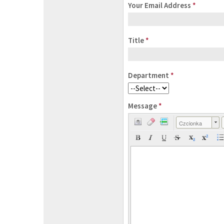
Your Email Address
*
Title
*
Department
*
Message
*
Czcionka