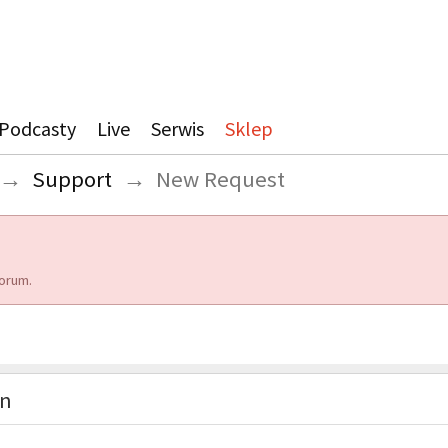
Podcasty
Live
Serwis
Sklep
→
Support
→
New Request
orum.
on