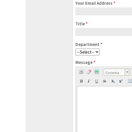
Your Email Address
*
Title
*
Department
*
Message
*
Czcionka