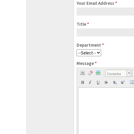
Your Email Address
*
Title
*
Department
*
Message
*
Czcionka