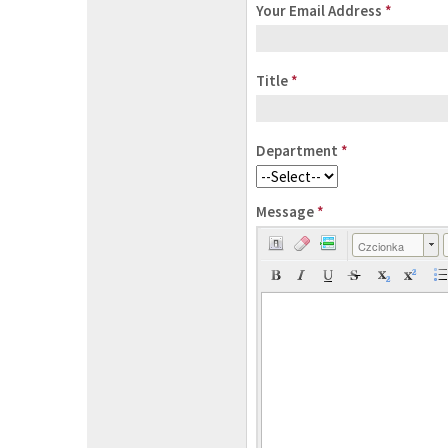
Your Email Address
*
Title
*
Department
*
Message
*
Czcionka