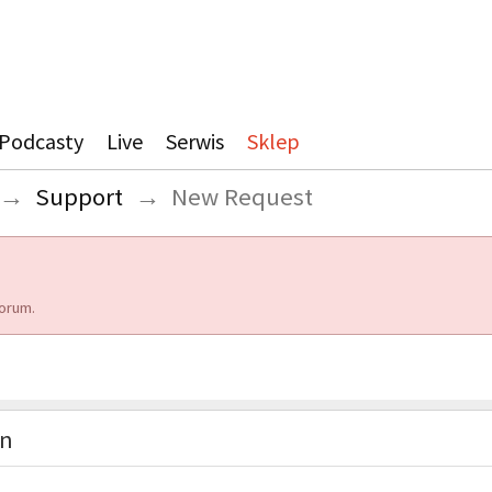
Podcasty
Live
Serwis
Sklep
→
Support
→
New Request
orum.
on