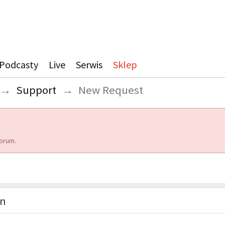
Podcasty
Live
Serwis
Sklep
→
Support
→
New Request
orum.
on