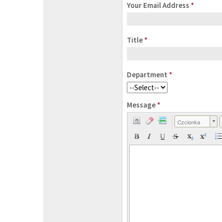
Your Email Address
*
Title
*
Department
*
Message
*
Czcionka