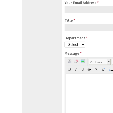
Your Email Address
*
Title
*
Department
*
Message
*
Czcionka