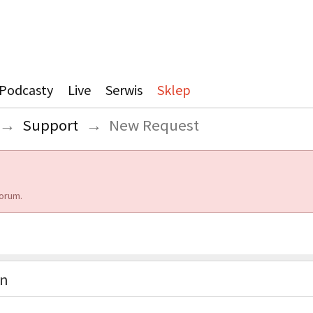
Podcasty
Live
Serwis
Sklep
→
Support
→
New Request
orum.
on