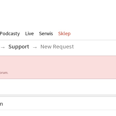
Podcasty
Live
Serwis
Sklep
→
Support
→
New Request
orum.
on