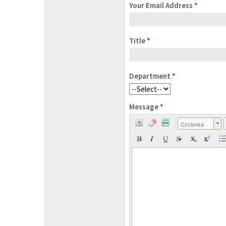
Your Email Address
*
Title
*
Department
*
Message
*
Czcionka