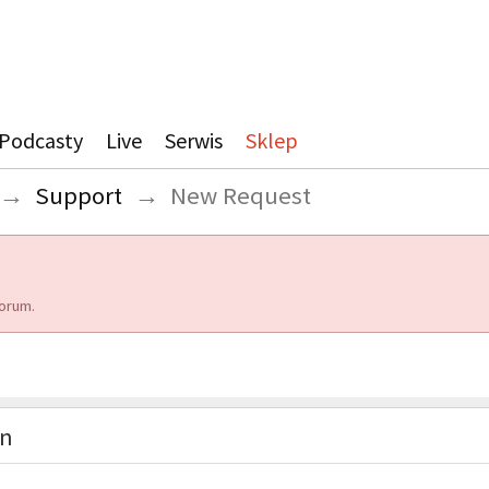
Podcasty
Live
Serwis
Sklep
→
Support
→
New Request
orum.
on