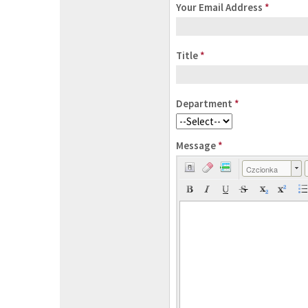
Your Email Address
*
Title
*
Department
*
Message
*
Czcionka