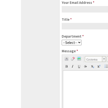
Your Email Address
*
Title
*
Department
*
Message
*
Czcionka