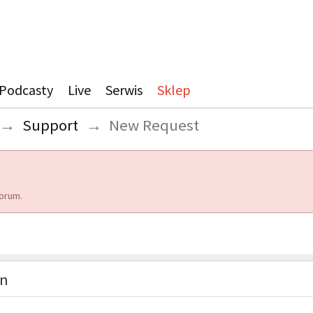
Podcasty
Live
Serwis
Sklep
→
Support
→
New Request
orum.
on