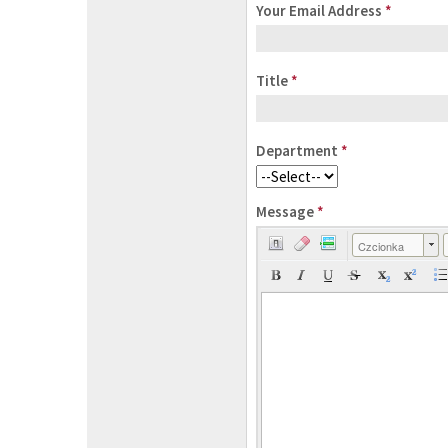
Your Email Address
*
Title
*
Department
*
Message
*
Czcionka