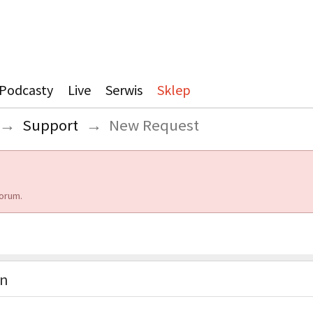
Podcasty
Live
Serwis
Sklep
→
Support
→
New Request
orum.
on