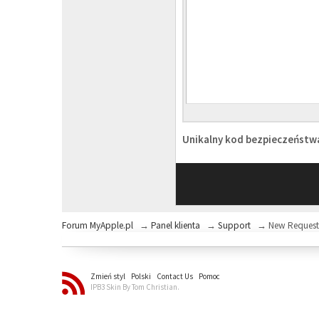
Unikalny kod bezpieczeńst
Forum MyApple.pl
→
Panel klienta
→
Support
→
New Reques
Zmień styl
Polski
Contact Us
Pomoc
IPB3 Skin By Tom Christian.