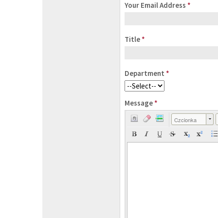
Your Email Address
*
Title
*
Department
*
Message
*
Czcionka