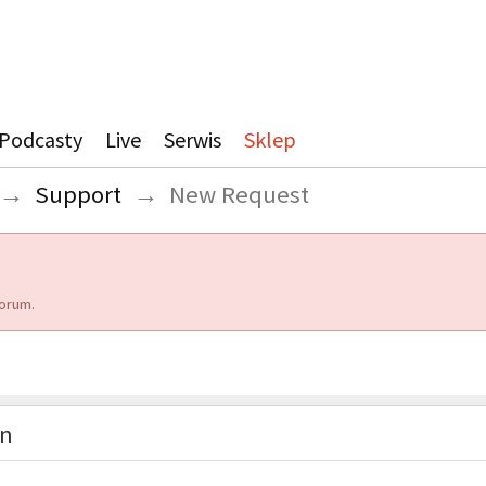
Podcasty
Live
Serwis
Sklep
→
Support
→
New Request
orum.
on