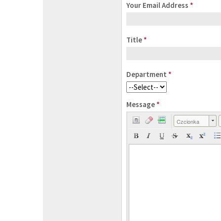
Your Email Address
*
Title
*
Department
*
Message
*
Czcionka