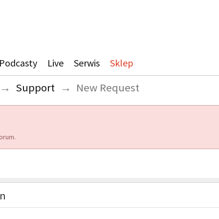
Podcasty
Live
Serwis
Sklep
→
Support
→
New Request
orum.
on