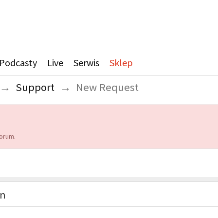
Podcasty
Live
Serwis
Sklep
→
Support
→
New Request
orum.
on