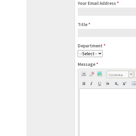
Your Email Address
*
Title
*
Department
*
Message
*
Czcionka