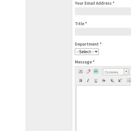
Your Email Address
*
Title
*
Department
*
Message
*
Czcionka