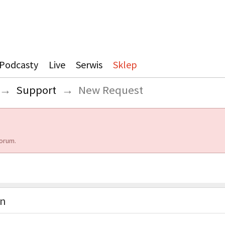
Podcasty
Live
Serwis
Sklep
→
Support
→
New Request
orum.
on