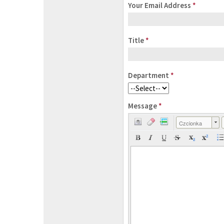
Your Email Address
*
Title
*
Department
*
Message
*
Czcionka