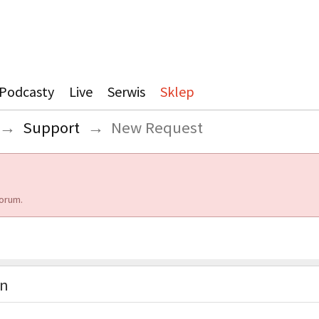
Podcasty
Live
Serwis
Sklep
→
Support
→
New Request
orum.
on