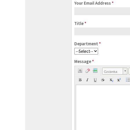
Your Email Address
*
Title
*
Department
*
Message
*
Czcionka