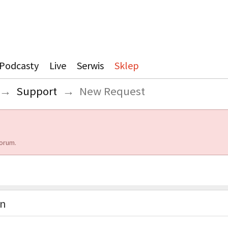
Podcasty
Live
Serwis
Sklep
→
Support
→
New Request
orum.
on