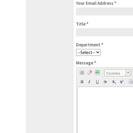
Your Email Address
*
Title
*
Department
*
Message
*
Czcionka