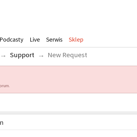
Podcasty
Live
Serwis
Sklep
→
Support
→
New Request
orum.
on