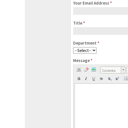
Your Email Address
*
Title
*
Department
*
Message
*
Czcionka