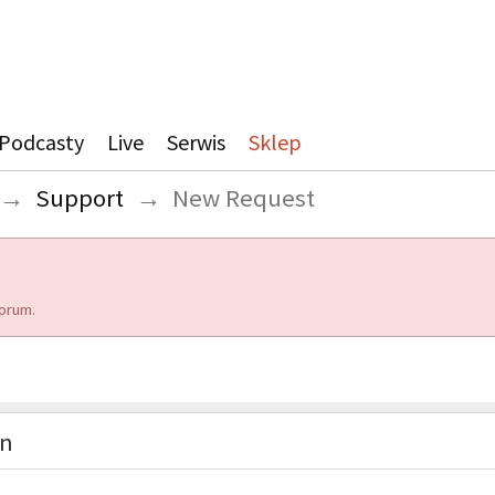
Podcasty
Live
Serwis
Sklep
→
Support
→
New Request
orum.
on