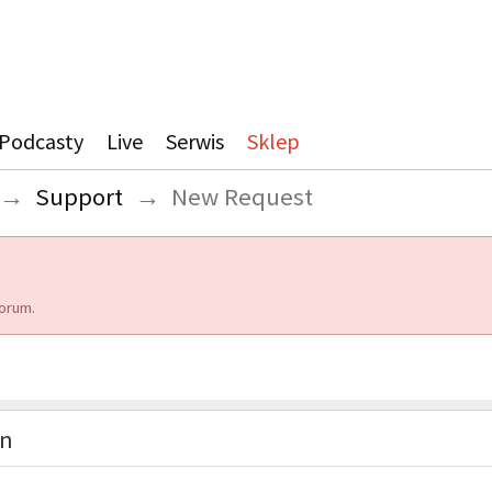
Podcasty
Live
Serwis
Sklep
→
Support
→
New Request
orum.
on