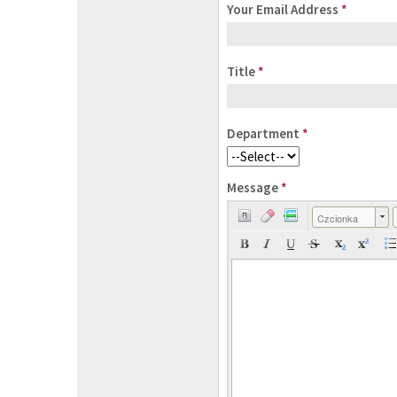
Your Email Address
*
Title
*
Department
*
Message
*
Czcionka