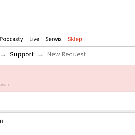
Podcasty
Live
Serwis
Sklep
→
Support
→
New Request
orum.
on