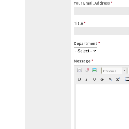
Your Email Address
*
Title
*
Department
*
Message
*
Czcionka