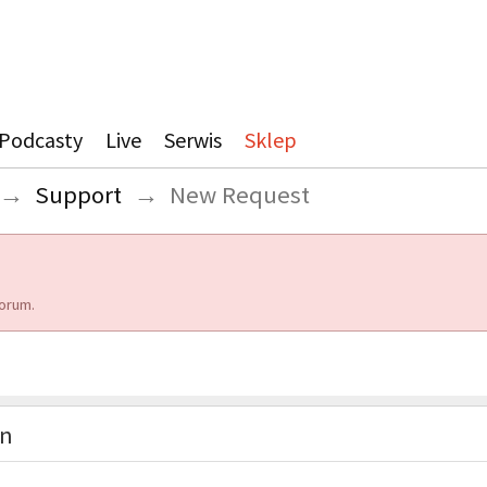
Podcasty
Live
Serwis
Sklep
→
Support
→
New Request
orum.
on