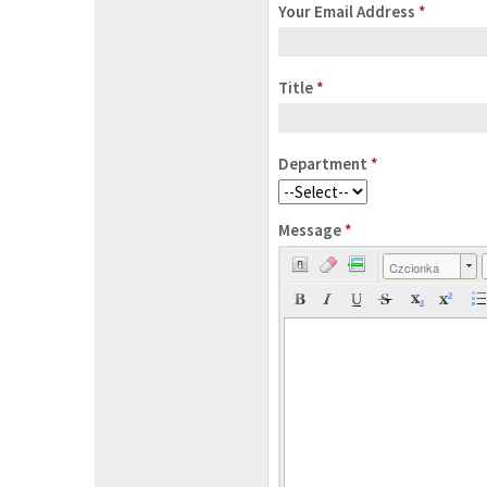
Your Email Address
*
Title
*
Department
*
Message
*
Czcionka