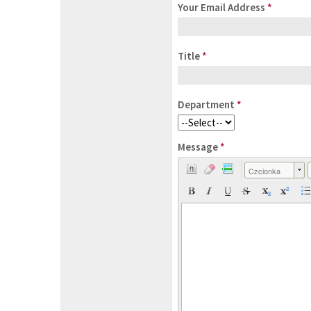
Your Email Address
*
Title
*
Department
*
Message
*
Czcionka