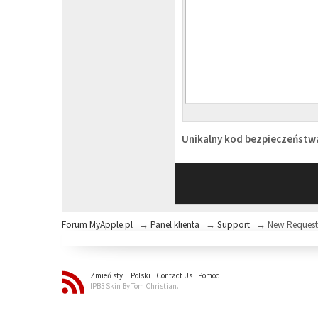
Unikalny kod bezpieczeńst
Forum MyApple.pl
→
Panel klienta
→
Support
→
New Reques
Zmień styl
Polski
Contact Us
Pomoc
IPB3 Skin By Tom Christian.