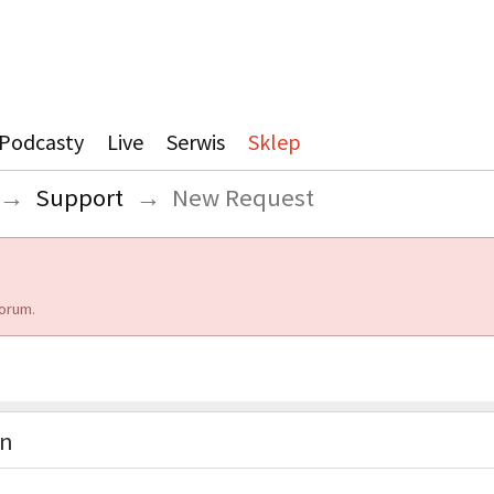
Podcasty
Live
Serwis
Sklep
→
Support
→
New Request
orum.
on