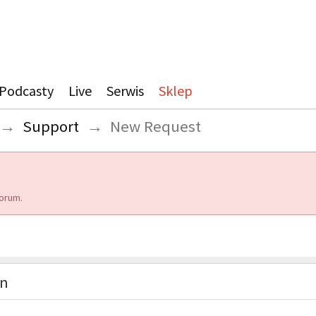
Podcasty
Live
Serwis
Sklep
→
Support
→
New Request
orum.
on