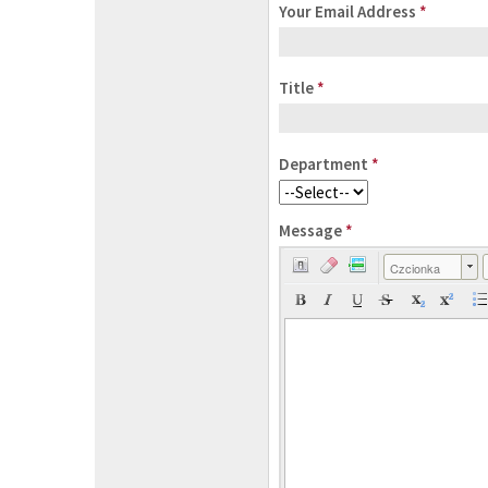
Your Email Address
*
Title
*
Department
*
Message
*
Czcionka