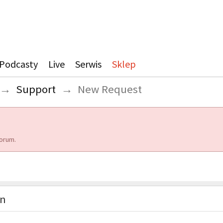
Podcasty
Live
Serwis
Sklep
→
Support
→
New Request
orum.
on