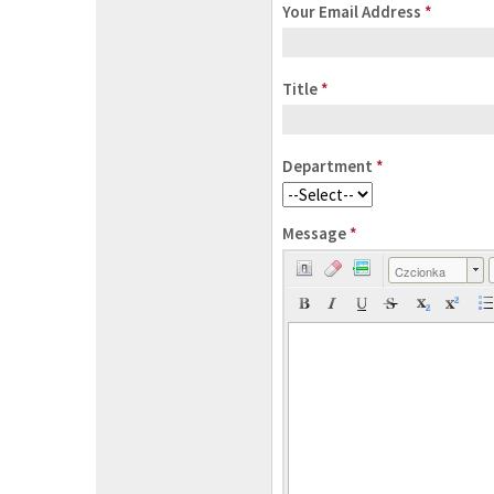
Your Email Address
*
Title
*
Department
*
Message
*
Czcionka