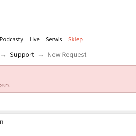
Podcasty
Live
Serwis
Sklep
→
Support
→
New Request
orum.
on