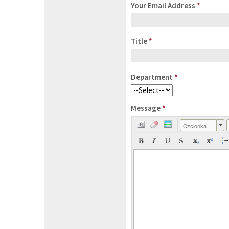
Your Email Address
*
Title
*
Department
*
Message
*
Czcionka