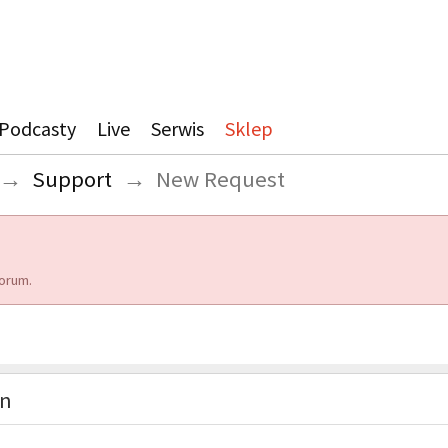
Podcasty
Live
Serwis
Sklep
→
Support
→
New Request
orum.
on