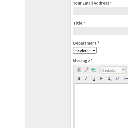
Your Email Address
*
Title
*
Department
*
Message
*
Czcionka