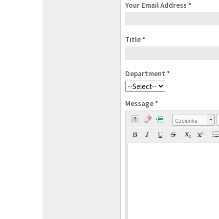
Your Email Address
*
Title
*
Department
*
Message
*
Czcionka