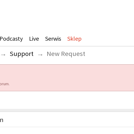
Podcasty
Live
Serwis
Sklep
→
Support
→
New Request
orum.
on