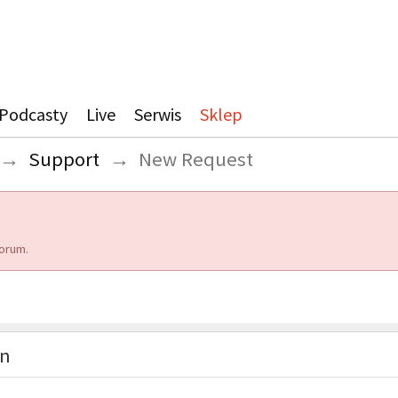
Podcasty
Live
Serwis
Sklep
→
Support
→
New Request
orum.
on