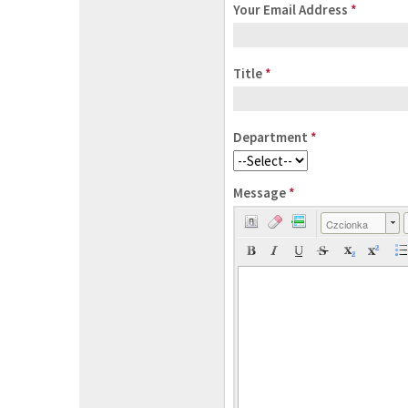
Your Email Address
*
Title
*
Department
*
Message
*
Czcionka