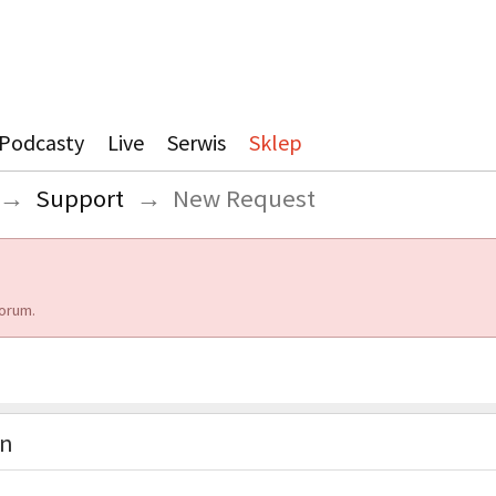
Podcasty
Live
Serwis
Sklep
→
Support
→
New Request
orum.
on