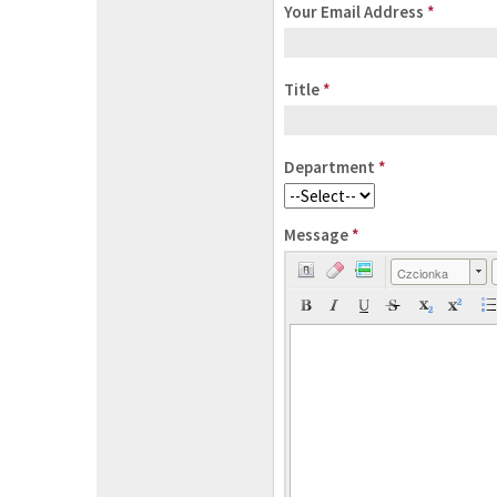
Your Email Address
*
Title
*
Department
*
Message
*
Czcionka