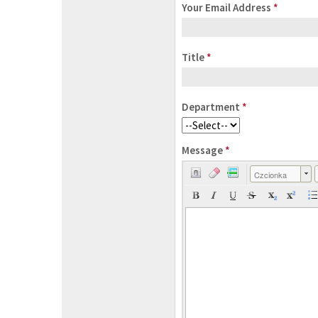
Your Email Address
*
Title
*
Department
*
Message
*
Czcionka