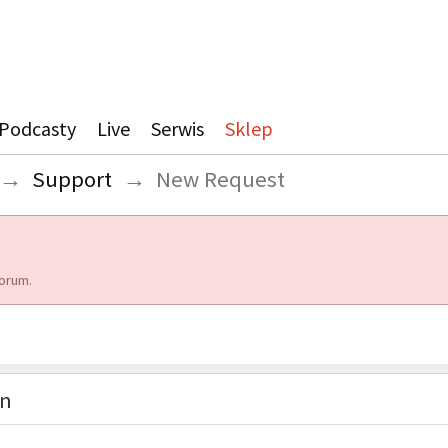
Podcasty
Live
Serwis
Sklep
→
Support
→
New Request
orum.
on