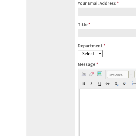
Your Email Address
*
Title
*
Department
*
Message
*
Czcionka