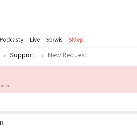
Podcasty
Live
Serwis
Sklep
→
Support
→
New Request
orum.
on