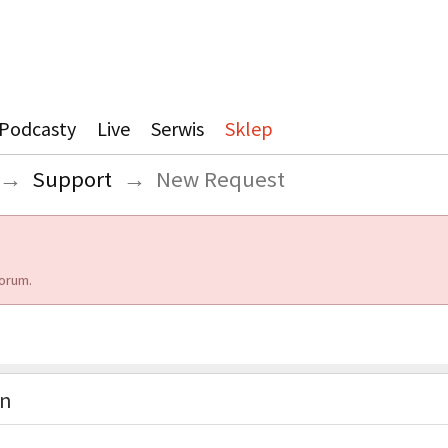
Podcasty
Live
Serwis
Sklep
→
Support
→
New Request
orum.
on