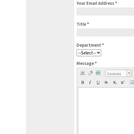
Your Email Address
*
Title
*
Department
*
Message
*
Czcionka