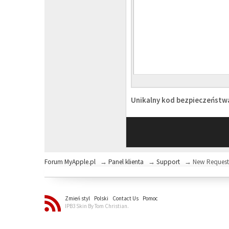
Unikalny kod bezpieczeńst
Forum MyApple.pl
→
Panel klienta
→
Support
→
New Reques
Zmień styl
Polski
Contact Us
Pomoc
IPB3 Skin By Tom Christian.