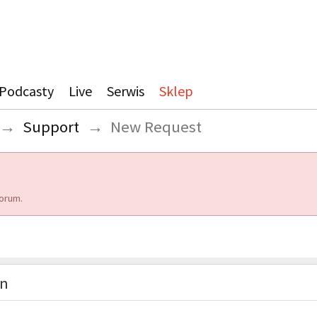
Podcasty
Live
Serwis
Sklep
→
Support
→
New Request
orum.
on