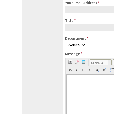
Your Email Address
*
Title
*
Department
*
Message
*
Czcionka