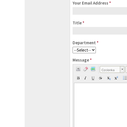
Your Email Address
*
Title
*
Department
*
Message
*
Czcionka