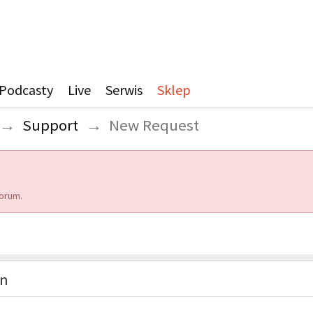
Podcasty
Live
Serwis
Sklep
→
Support
→
New Request
orum.
on