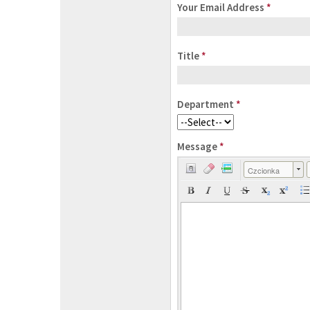
Your Email Address
*
Title
*
Department
*
Message
*
Czcionka