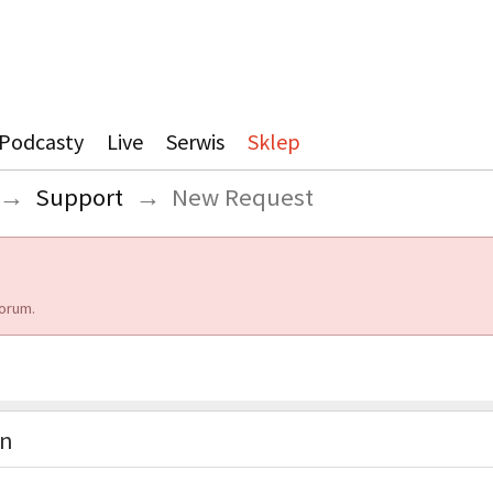
Podcasty
Live
Serwis
Sklep
→
Support
→
New Request
orum.
on