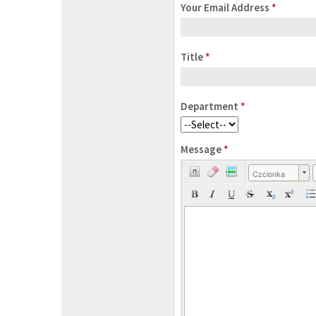
Your Email Address
*
Title
*
Department
*
Message
*
Czcionka