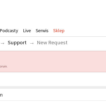
Podcasty
Live
Serwis
Sklep
→
Support
→
New Request
orum.
on