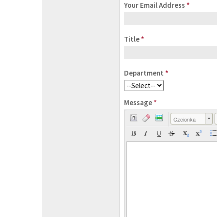
Your Email Address
*
Title
*
Department
*
Message
*
Czcionka