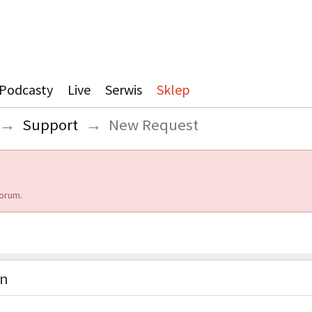
Podcasty
Live
Serwis
Sklep
→
Support
→
New Request
orum.
on