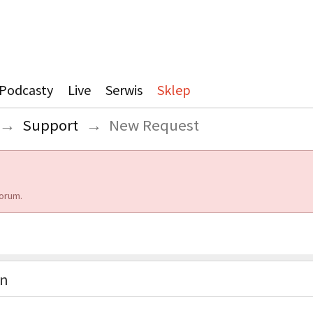
Podcasty
Live
Serwis
Sklep
→
Support
→
New Request
orum.
on