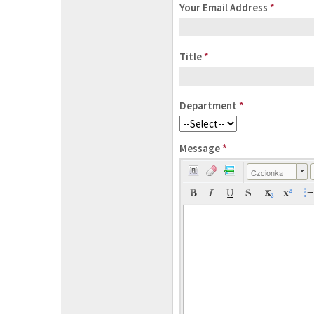
Your Email Address
*
Title
*
Department
*
Message
*
Czcionka