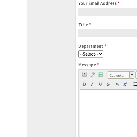
Your Email Address
*
Title
*
Department
*
Message
*
Czcionka