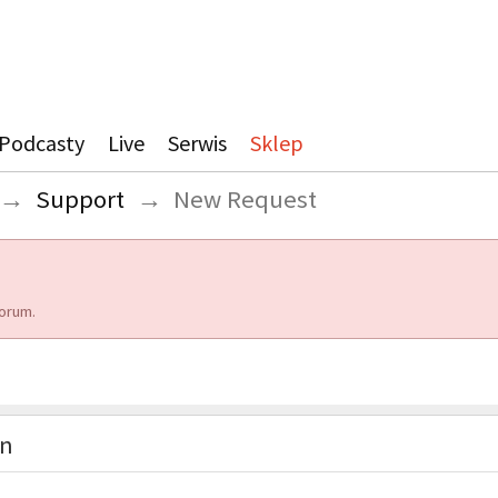
Podcasty
Live
Serwis
Sklep
→
Support
→
New Request
orum.
on