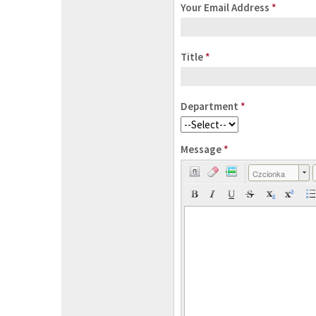
Your Email Address
*
Title
*
Department
*
Message
*
Czcionka