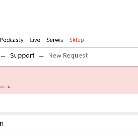
Podcasty
Live
Serwis
Sklep
→
Support
→
New Request
orum.
on