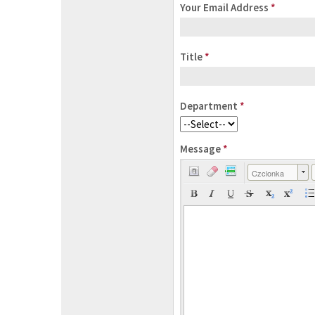
Your Email Address
*
Title
*
Department
*
Message
*
Czcionka