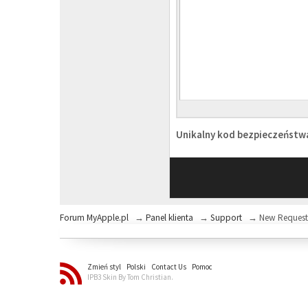
Unikalny kod bezpieczeńst
Forum MyApple.pl
→
Panel klienta
→
Support
→
New Reques
Zmień styl
Polski
Contact Us
Pomoc
IPB3 Skin By Tom Christian.