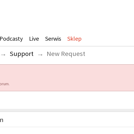
Podcasty
Live
Serwis
Sklep
→
Support
→
New Request
orum.
on