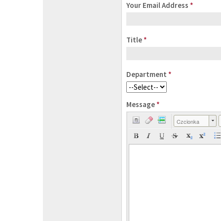
Your Email Address
*
Title
*
Department
*
Message
*
Czcionka