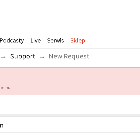
Podcasty
Live
Serwis
Sklep
→
Support
→
New Request
orum.
on