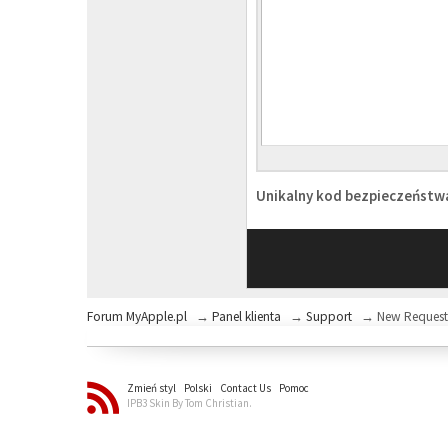
Unikalny kod bezpieczeńst
Forum MyApple.pl
→
Panel klienta
→
Support
→
New Reques
Zmień styl
Polski
Contact Us
Pomoc
IPB3 Skin By Tom Christian.