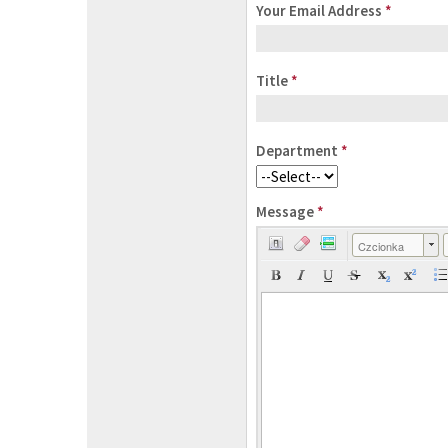
Your Email Address
*
Title
*
Department
*
Message
*
Czcionka