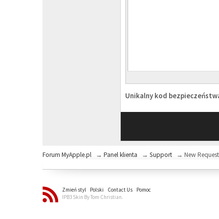
Unikalny kod bezpieczeńst
Forum MyApple.pl
→
Panel klienta
→
Support
→
New Reques
Zmień styl
Polski
Contact Us
Pomoc
IPB3 Skin By Tom Christian.