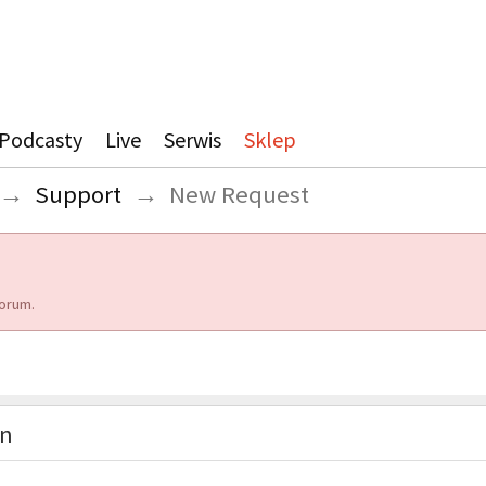
Podcasty
Live
Serwis
Sklep
→
Support
→
New Request
orum.
on